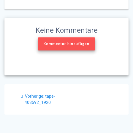
Keine Kommentare
Kommentar hinzufügen
Beitragsnavigation
Vorheriger
Vorherige:
tape-
Beitrag:
403592_1920