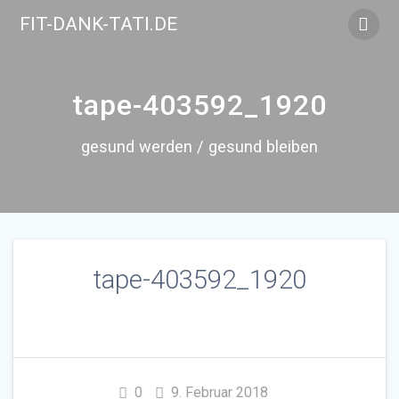
Skip
FIT-DANK-TATI.DE
to
content
tape-403592_1920
gesund werden / gesund bleiben
tape-403592_1920
0
9. Februar 2018