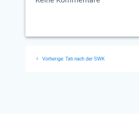
Beitragsnavigation
Vorheriger
Vorherige:
Tati nach der SWK
Beitrag:
© 20