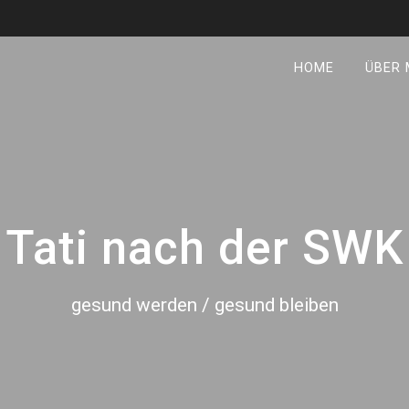
HOME
ÜBER 
Tati nach der SWK
gesund werden / gesund bleiben