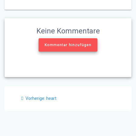
Keine Kommentare
Kommentar hinzufügen
Beitragsnavigation
Vorheriger
Vorherige:
heart
Beitrag: