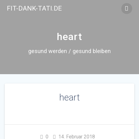
Skip
FIT-DANK-TATI.DE
to
content
heart
gesund werden / gesund bleiben
heart
0
14. Februar 2018