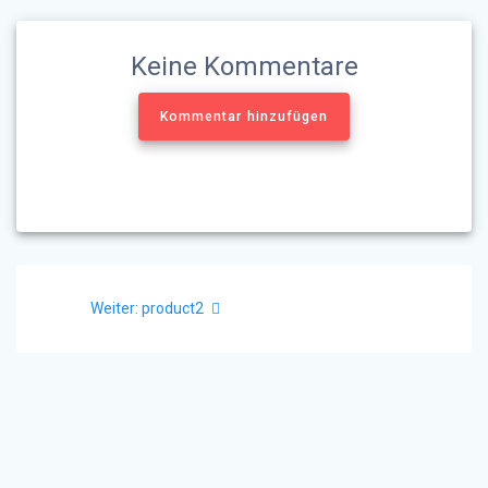
Keine Kommentare
Kommentar hinzufügen
Beitragsnavigation
Nächster
Weiter:
product2
Beitrag: