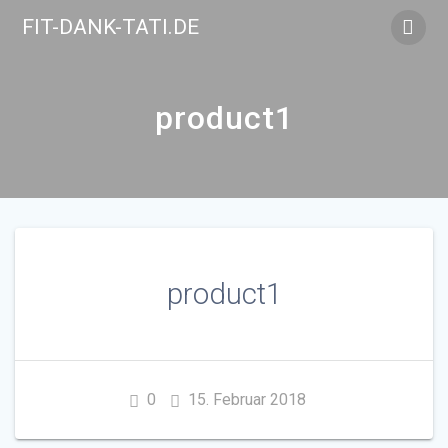
Skip
FIT-DANK-TATI.DE
to
content
product1
product1
0
15. Februar 2018