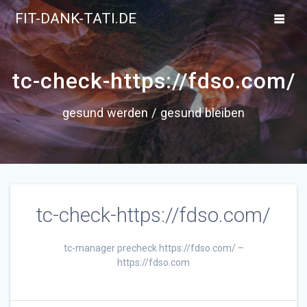
Skip
FIT-DANK-TATI.DE
to
content
tc-check-https://fdso.com/
gesund werden / gesund bleiben
tc-check-https://fdso.com/
tc-manager precheck https://fdso.com/ –
https://fdso.com