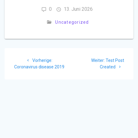
0
13. Juni 2026
Uncategorized
Beitragsnavigation
Vorheriger
Nächster
Vorherige:
Weiter:
Test Post
Beitrag:
Beitrag:
Coronavirus disease 2019
Created