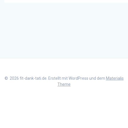
© 2026 fit-dank-tati.de. Erstellt mit WordPress und dem
Materialis
Theme