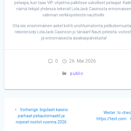
pelaajia, kun taas VIP-ohjelma palkitsee uskolliset pelaajat. Kaik
nämä tekijät yhdessä tekevät LolaJack Casinosta erinomaise
valinnan verkkopeleistä nauttiville.
Ota siis ensimmäinen askel kohti unohtumatonta pelikokemusta
rekisteröidy LolaJack Casinoon jo tänään! Nauti peleistä, voitos
ja erinomaisesta asiakaspalvelusta!
0
26. Mai 2026
public
Beitragsnavigation
Vorheriger
Vorherige:
bigclash kasino:
Nächst
Weiter:
tc-chec
Beitrag:
parhaat peliautomaatit ja
Beitrag
https://test.com
nopeat nostot vuonna 2026